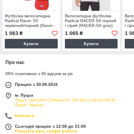
Футболка велосипедна
Велосипедна футболка
Вел
Radical Racer SX
Radical RACER SX чорний
Radi
червоний/чорний (Racer-
/ сірий (RACER-SX-grey)
/ сі
sx-red) - L
— M
— L
1 063
1 065
1 0
₴
₴
Купити
Купити
Про нас
88% позитивних з 90 відгуків за рік
Працює з 30.08.2016
м. Луцьк
Луцьк, проспект Соборності, 16в (Біля школи №21),
Луцьк, Україна
Контакти
Сьогодні працює з 12:00 до 21:00
Показати весь графік роботи