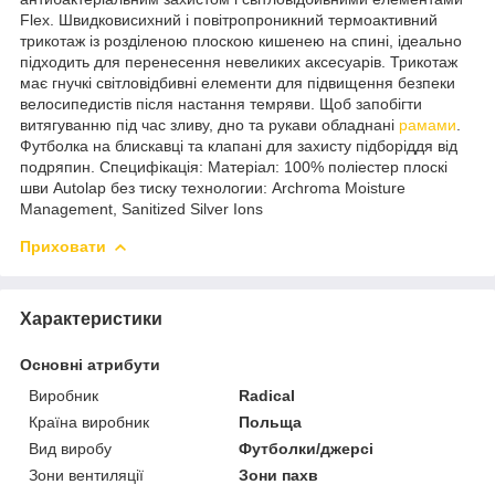
Flex. Швидковисихний і повітропроникний термоактивний
трикотаж із розділеною плоскою кишенею на спині, ідеально
підходить для перенесення невеликих аксесуарів. Трикотаж
має гнучкі світловідбивні елементи для підвищення безпеки
велосипедистів після настання темряви. Щоб запобігти
витягуванню під час зливу, дно та рукави обладнані
рамами
.
Футболка на блискавці та клапані для захисту підборіддя від
подряпин. Специфікація: Матеріал: 100% поліестер плоскі
шви Autolap без тиску технологии: Archroma Moisture
Management, Sanitized Silver Ions
Приховати
Характеристики
Основні атрибути
Виробник
Radical
Країна виробник
Польща
Вид виробу
Футболки/джерсі
Зони вентиляції
Зони пахв