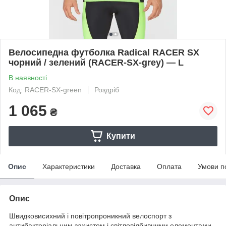
Велосипедна футболка Radical RACER SX
чорний / зелений (RACER-SX-grey) — L
В наявності
Код: RACER-SX-green
Роздріб
1 065
₴
Купити
Опис
Характеристики
Доставка
Оплата
Умови п
Опис
Швидковисихний і повітропроникний велоспорт з
антибактеріальним захистом і світловідбивними елементами