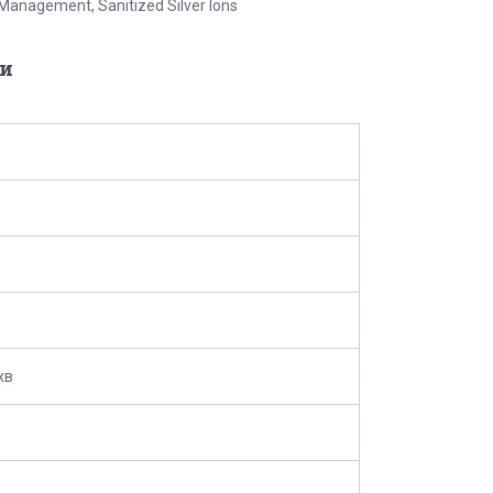
Management, Sanitized Silver Ions
и
хв