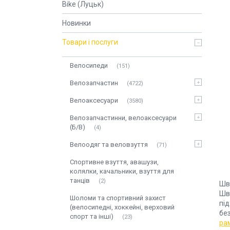
Bike (Луцьк)
Новинки
Товари і послуги
Велосипеди
151
Велозапчастин
4722
Велоаксесуари
3580
Велозапчастинни, велоаксесуари
(Б/В)
4
Велоодяг та веловзуття
71
Спортивне взуття, авашузи,
колялки, качальники, взуття для
танців
2
Шв
Шв
Шоломи та спортивний захист
пі
(велосипедні, хоккейні, верховий
без
спорт та інші)
23
ра