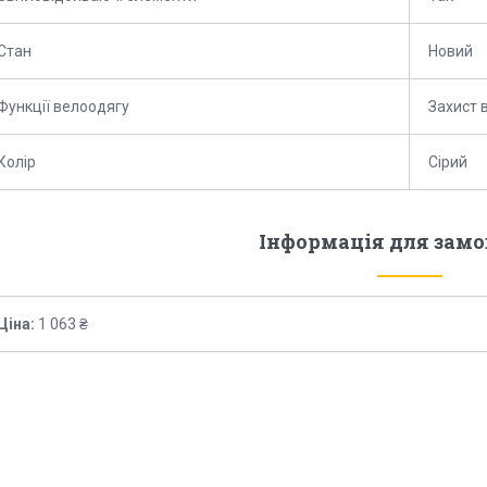
Стан
Новий
Функції велоодягу
Захист 
Колір
Сірий
Інформація для зам
Ціна:
1 063 ₴