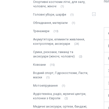
пол
Спортивні костюми літні, для залу,
чоловічі, жіночі
1
Головні убори, шарфи
1
Обладнання, матеріали
1
Тренажери
13
Акумутятори, елементи живлення,
контроллери, аксесуари
24
Сумки, рюкзаки, гаманці та
аксесуари (жіночі, чоловічі)
2
Ковзани
15
Водний спорт, Гідрокостюми, Ласти,
маски
1
Мотоепірування
1
Аудіотехніка, радіо, музичні центри,
колонки з Європи
2
Медичні аксесуари, ортези, бандажі,