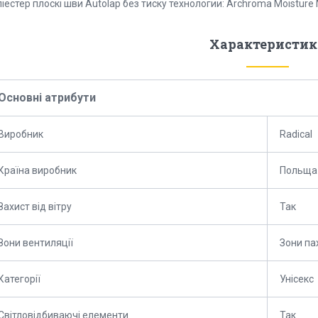
іестер плоскі шви Autolap без тиску технологии: Archroma Moisture 
Характеристик
Основні атрибути
Виробник
Radical
Країна виробник
Польща
Захист від вітру
Так
Зони вентиляції
Зони па
Категорії
Унісекс
Світловідбиваючі елементи
Так