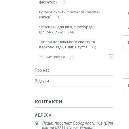
фіксатори
3
Ролики, скейти, роликові кросівки
(хіліси)
1
Черевики для лиж, сноуборда,
шльоми, лижі
14
Товари для кінського спорту та
верхової їзди, Одяг, Взуття
1
Жіноче взуття
1
Про нас
Відгуки
КОНТАКТИ
Луцьк, проспект Соборності, 16в (Біля
школи №21), Луцьк, Україна