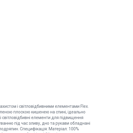
ахистом і світловідбивними елементами Flex.
леною плоскою кишенею на спині, ідеально
і світловідбивні елементи для підвищення
ванню під час зливу, дно та рукави обладнані
 подряпин. Специфікація: Матеріал: 100%