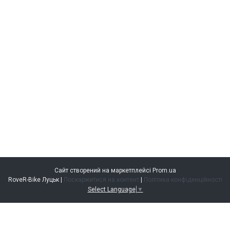
Сайт створений на маркетплейсі
Prom.ua
RoveR-Bike Луцьк |
Поскаржитися на контент
|
Політика конфіденційності
Select Language
▼