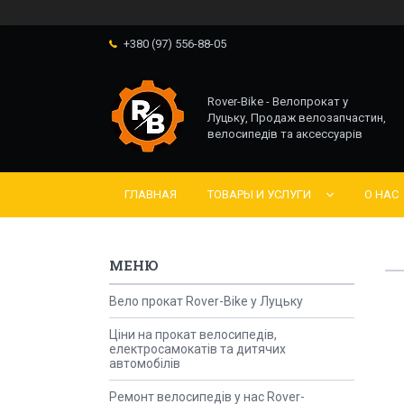
+380 (97) 556-88-05
Rover-Bike - Велопрокат у
Луцьку, Продаж велозапчастин,
велосипедів та аксессуарів
ГЛАВНАЯ
ТОВАРЫ И УСЛУГИ
О НАС
Вело прокат Rover-Bike у Луцьку
Ціни на прокат велосипедів,
електросамокатів та дитячих
автомобілів
Ремонт велосипедів у нас Rover-