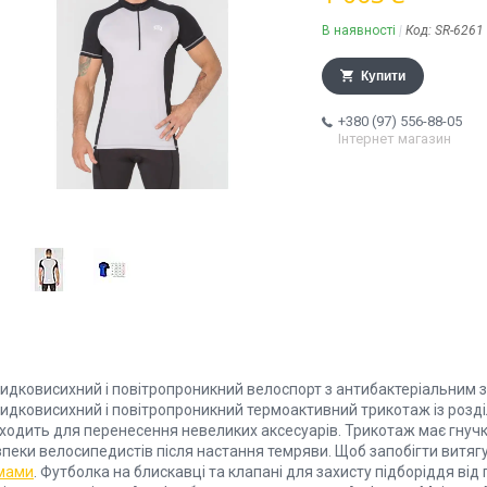
В наявності
Код:
SR-6261
Купити
+380 (97) 556-88-05
Інтернет магазин
идковисихний і повітропроникний велоспорт з антибактеріальним з
идковисихний і повітропроникний термоактивний трикотаж із розді
дходить для перенесення невеликих аксесуарів. Трикотаж має гнучк
пеки велосипедистів після настання темряви. Щоб запобігти витягу
мами
. Футболка на блискавці та клапані для захисту підборіддя від