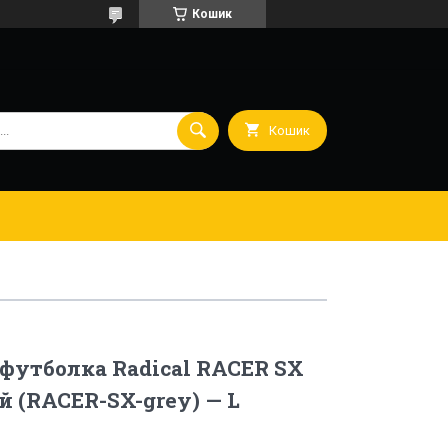
Кошик
Кошик
футболка Radical RACER SX
й (RACER-SX-grey) — L