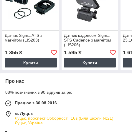
Датчик Sigma ATS з
Датчик каденсом Sigma
Датч
магнітом (LIS203)
STS Cadence з магнітом
23.1
(LIS206)
1 355
1 595
1 6
₴
₴
Купити
Купити
Про нас
88% позитивних з 90 відгуків за рік
Працює з 30.08.2016
м. Луцьк
Луцьк, проспект Соборності, 16в (Біля школи №21),
Луцьк, Україна