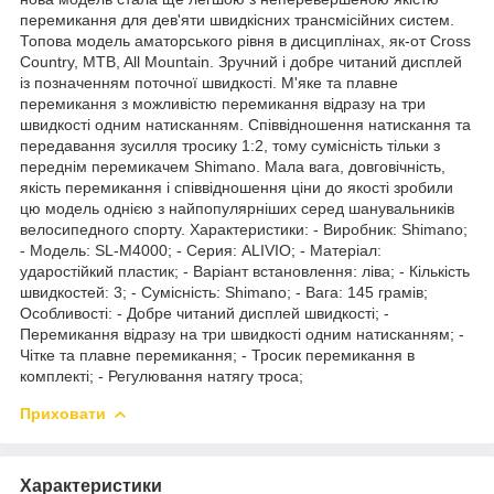
перемикання для дев'яти швидкісних трансмісійних систем.
Топова модель аматорського рівня в дисциплінах, як-от Cross
Country, MTB, All Mountain. Зручний і добре читаний дисплей
із позначенням поточної швидкості. М'яке та плавне
перемикання з можливістю перемикання відразу на три
швидкості одним натисканням. Співвідношення натискання та
передавання зусилля тросику 1:2, тому сумісність тільки з
переднім перемикачем Shimano. Мала вага, довговічність,
якість перемикання і співвідношення ціни до якості зробили
цю модель однією з найпопулярніших серед шанувальників
велосипедного спорту. Характеристики: - Виробник: Shimano;
- Модель: SL-M4000; - Серия: ALIVIO; - Матеріал:
ударостійкий пластик; - Варіант встановлення: ліва; - Кількість
швидкостей: 3; - Сумісність: Shimano; - Вага: 145 грамів;
Особливості: - Добре читаний дисплей швидкості; -
Перемикання відразу на три швидкості одним натисканням; -
Чітке та плавне перемикання; - Тросик перемикання в
комплекті; - Регулювання натягу троса;
Приховати
Характеристики