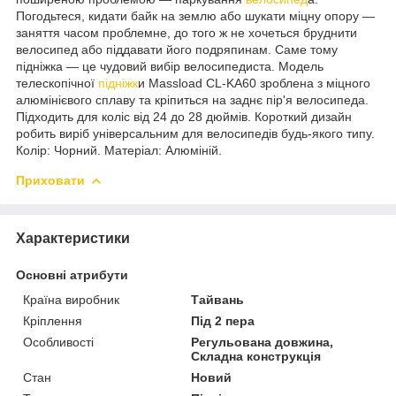
Погодьтеся, кидати байк на землю або шукати міцну опору —
заняття часом проблемне, до того ж не хочеться бруднити
велосипед або піддавати його подряпинам. Саме тому
підніжка — це чудовий вибір велосипедиста. Модель
телескопічної
підніжк
и Massload CL-KA60 зроблена з міцного
алюмінієвого сплаву та кріпиться на заднє пір'я велосипеда.
Підходить для коліс від 24 до 28 дюймів. Короткий дизайн
робить виріб універсальним для велосипедів будь-якого типу.
Колір: Чорний. Матеріал: Алюміній.
Приховати
Характеристики
Основні атрибути
Країна виробник
Тайвань
Кріплення
Під 2 пера
Особливості
Регульована довжина,
Складна конструкція
Стан
Новий