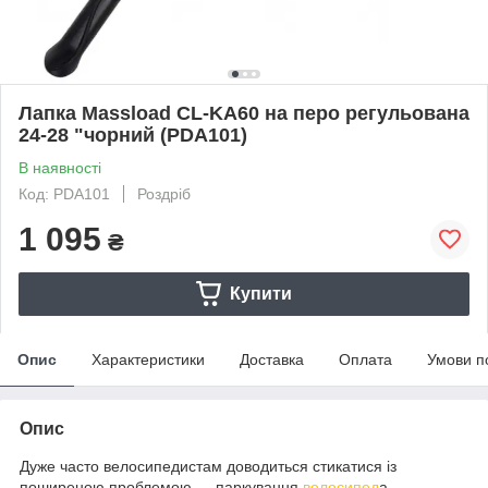
Лапка Massload CL-KA60 на перо регульована
24-28 "чорний (PDA101)
В наявності
Код: PDA101
Роздріб
1 095
₴
Купити
Опис
Характеристики
Доставка
Оплата
Умови п
Опис
Дуже часто велосипедистам доводиться стикатися із
поширеною проблемою — паркування
велосипед
а.