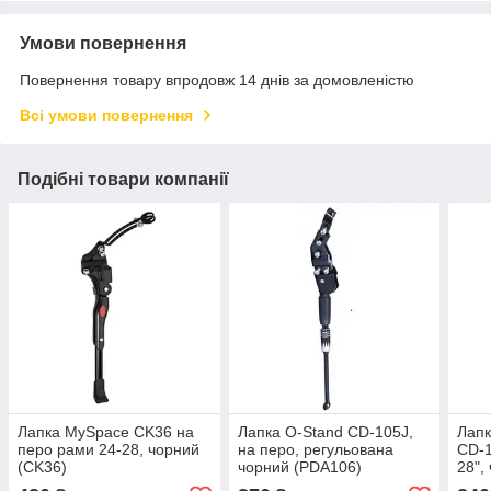
Умови повернення
Повернення товару впродовж 14 днів за домовленістю
Всі умови повернення
Подібні товари компанії
Лапка MySpace CK36 на
Лапка O-Stand CD-105J,
Лапк
перо рами 24-28, чорний
на перо, регульована
CD-1
(CK36)
чорний (PDA106)
28",