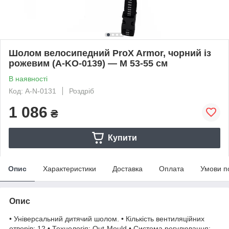
Шолом велосипедний ProX Armor, чорний із
рожевим (A-KO-0139) — M 53-55 см
В наявності
Код: A-N-0131
Роздріб
1 086
₴
Купити
Опис
Характеристики
Доставка
Оплата
Умови п
Опис
• Універсальний дитячий шолом. • Кількість вентиляційних
отворів: 12 • Технологія: Out-Mould • Система регулювання: