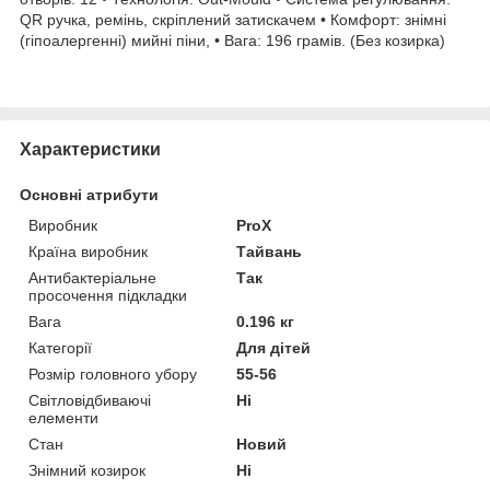
QR ручка, ремінь, скріплений затискачем • Комфорт: знімні
(гіпоалергенні) мийні піни, • Вага: 196 грамів. (Без козирка)
Характеристики
Основні атрибути
Виробник
ProX
Країна виробник
Тайвань
Антибактеріальне
Так
просочення підкладки
Вага
0.196 кг
Категорії
Для дітей
Розмір головного убору
55-56
Світловідбиваючі
Ні
елементи
Стан
Новий
Знімний козирок
Ні