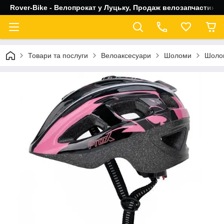
Rover-Bike - Велопрокат у Луцьку, Продаж велозапчастин, 
Товари та послуги
Велоаксесуари
Шоломи
Шолом