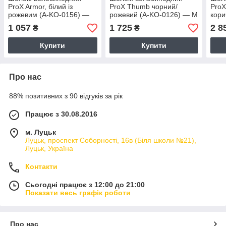
ProX Armor, білий із
ProX Thumb чорний/
ProX
рожевим (A-KO-0156) —
рожевий (A-KO-0126) — M
кори
M 53-55 см
55-58 см
— M 
1 057
1 725
2 8
₴
₴
Купити
Купити
Про нас
88% позитивних з 90 відгуків за рік
Працює з 30.08.2016
м. Луцьк
Луцьк, проспект Соборності, 16в (Біля школи №21),
Луцьк, Україна
Контакти
Сьогодні працює з 12:00 до 21:00
Показати весь графік роботи
Про нас