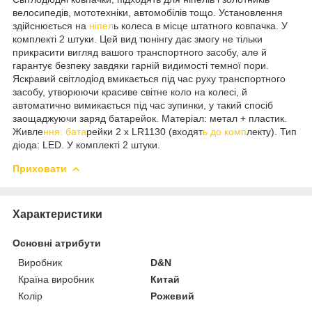
велосипедів, мототехніки, автомобілів тощо. Установлення
здійснюється на
ніпел
ь колеса в місце штатного ковпачка. У
комплекті 2 штуки. Цей вид тюнінгу дає змогу не тільки
прикрасити вигляд вашого транспортного засобу, але й
гарантує безпеку завдяки гарній видимості темної пори.
Яскравий світлодіод вмикається під час руху транспортного
засобу, утворюючи красиве світне коло на колесі, й
автоматично вимикається під час зупинки, у такий спосіб
заощаджуючи заряд батарейок. Матеріал: метал + пластик.
Живле
ння: бата
рейки 2 х LR1130 (входят
ь до комп
лекту). Тип
діода: LED. У комплекті 2 штуки.
Приховати
Характеристики
Основні атрибути
Виробник
D&N
Країна виробник
Китай
Колір
Рожевий