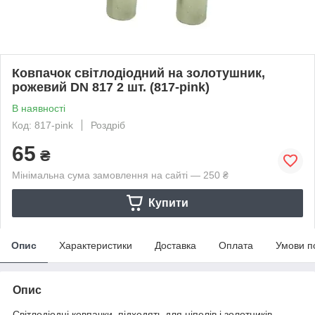
Ковпачок світлодіодний на золотушник,
рожевий DN 817 2 шт. (817-pink)
В наявності
Код: 817-pink
Роздріб
65
₴
Мінімальна сума замовлення на сайті — 250 ₴
Купити
Опис
Характеристики
Доставка
Оплата
Умови п
Опис
Світлодіодні ковпачки, підходять для ніпелів і золотників