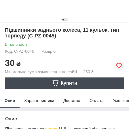
Підшипники заднього колеса, 11 кульок, тип
торпеду (C-PZ-0045)
В наявності
Код: C-PZ-0045
Роздріб
30
₴
Мінімальна сума замовлення на сайті — 250 ₴
Купити
Опис
Характеристики
Доставка
Оплата
Умови п
Опис
Підшипник на задню
втулку
11Ш — насипний підшипник із