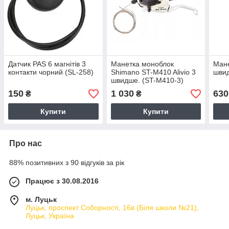
Датчик PAS 6 магнітів 3
Манетка моноблок
Мане
контакти чорний (SL-258)
Shimano ST-M410 Alivio 3
шви
швидше. (ST-M410-3)
150
1 030
630
₴
₴
Купити
Купити
Про нас
88% позитивних з 90 відгуків за рік
Працює з 30.08.2016
м. Луцьк
Луцьк, проспект Соборності, 16в (Біля школи №21),
Луцьк, Україна