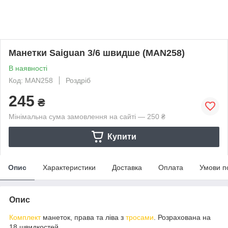
Манетки Saiguan 3/6 швидше (MAN258)
В наявності
Код: MAN258
Роздріб
245
₴
Мінімальна сума замовлення на сайті — 250 ₴
Купити
Опис
Характеристики
Доставка
Оплата
Умови п
Опис
Комплект
манеток, права та ліва з
тросами
. Розрахована на
18 швидкостей.