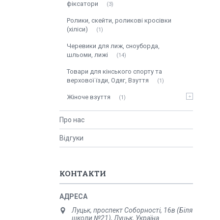
фіксатори
3
Ролики, скейти, роликові кросівки
(хіліси)
1
Черевики для лиж, сноуборда,
шльоми, лижі
14
Товари для кінського спорту та
верхової їзди, Одяг, Взуття
1
Жіноче взуття
1
Про нас
Відгуки
КОНТАКТИ
Луцьк, проспект Соборності, 16в (Біля
школи №21), Луцьк, Україна