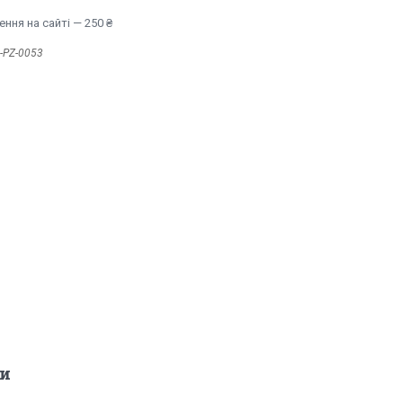
ння на сайті — 250 ₴
-PZ-0053
и