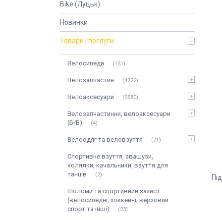
Bike (Луцьк)
Новинки
Товари і послуги
Велосипеди
151
Велозапчастин
4722
Велоаксесуари
3580
Велозапчастинни, велоаксесуари
(Б/В)
4
Велоодяг та веловзуття
71
Спортивне взуття, авашузи,
колялки, качальники, взуття для
танців
2
Пі
Шоломи та спортивний захист
(велосипедні, хоккейні, верховий
спорт та інші)
23