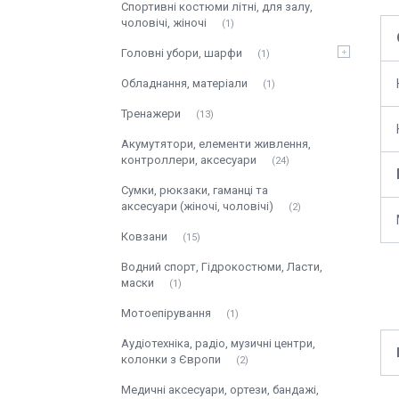
Спортивні костюми літні, для залу,
чоловічі, жіночі
1
Головні убори, шарфи
1
Обладнання, матеріали
1
Тренажери
13
Акумутятори, елементи живлення,
контроллери, аксесуари
24
Сумки, рюкзаки, гаманці та
аксесуари (жіночі, чоловічі)
2
Ковзани
15
Водний спорт, Гідрокостюми, Ласти,
маски
1
Мотоепірування
1
Аудіотехніка, радіо, музичні центри,
колонки з Європи
2
Медичні аксесуари, ортези, бандажі,