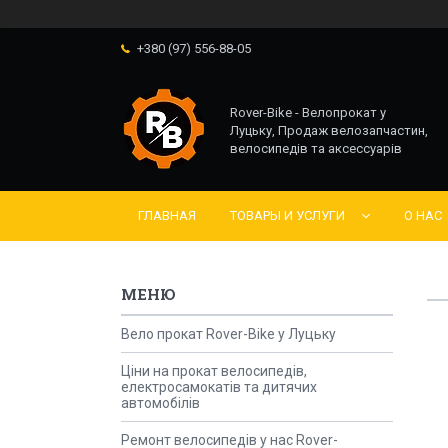
+380 (97) 556-88-05
Rover-Bike - Велопрокат у
Луцьку, Продаж велозапчастин,
велосипедів та аксессуарів
ГЛАВНАЯ
ТОВАРЫ И УСЛУГИ
О НАС
Вело прокат Rover-Bike у Луцьку
Ціни на прокат велосипедів,
електросамокатів та дитячих
автомобілів
Ремонт велосипедів у нас Rover-