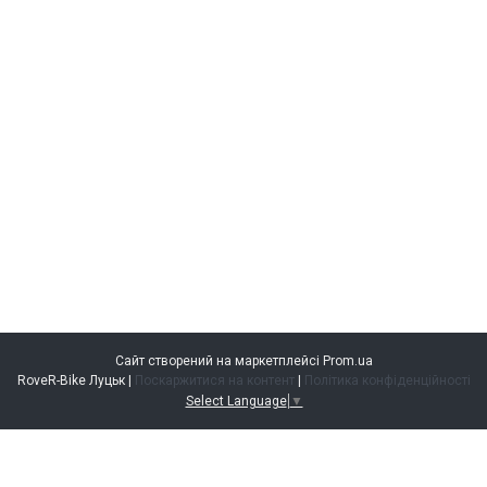
Сайт створений на маркетплейсі
Prom.ua
RoveR-Bike Луцьк |
Поскаржитися на контент
|
Політика конфіденційності
Select Language
▼