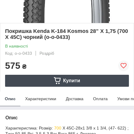
Покришка Kenda K-184 Kosmos 28" X 1,75 (700
X 45C) чорний (o-o-0433)
В наявності
Код: o-o-0433
Роздріб
575
₴
Купити
Опис
Характеристики
Доставка
Оплата
Умови п
Опис
Характеристика: Розмір:
700
X 45C-28x1 3/8 x 1 3/4, (47- 622) ;
Тиск 50-85 Psi, 3,5-5,3 Bar Вага 865 г. Дротова,