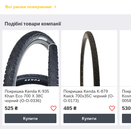
Всі умови повернення
Подібні товари компанії
Покришка Kenda K-935
Покришка Kenda K-879
Покр
Khan Eco 700 X 38C
Kwick 700x35C чорний (O-
Kosm
чорний (O-O-0336)
O-0173)
0058
525
485
530
₴
₴
Купити
Купити