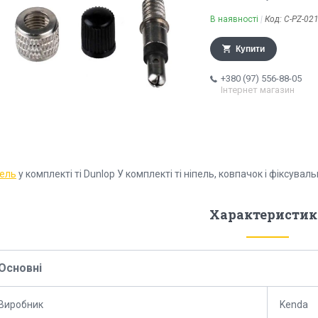
В наявності
Код:
C-PZ-02
Купити
+380 (97) 556-88-05
Інтернет магазин
пель
у комплекті ті Dunlop У комплекті ті ніпель, ковпачок і фіксувал
Характеристик
Основні
Виробник
Kenda