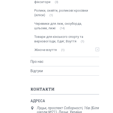
фіксатори
3
Ролики, скейти, роликові кросівки
(хіліси)
1
Черевики для лиж, сноуборда,
шльоми, лижі
14
Товари для кінського спорту та
верхової їзди, Одяг, Взуття
1
Жіноче взуття
1
Про нас
Відгуки
КОНТАКТИ
Луцьк, проспект Соборності, 16в (Біля
школи №21), Луцьк, Україна