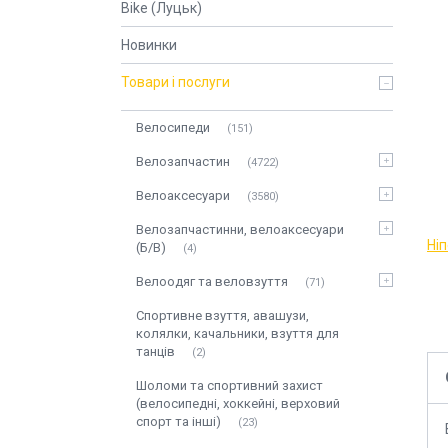
Bike (Луцьк)
Новинки
Товари і послуги
Велосипеди
151
Велозапчастин
4722
Велоаксесуари
3580
Велозапчастинни, велоаксесуари
Ні
(Б/В)
4
Велоодяг та веловзуття
71
Спортивне взуття, авашузи,
колялки, качальники, взуття для
танців
2
Шоломи та спортивний захист
(велосипедні, хоккейні, верховий
спорт та інші)
23