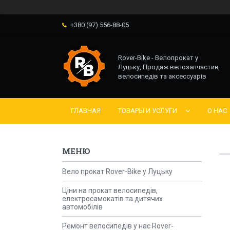
+380 (97) 556-88-05
Rover-Bike - Велопрокат у
Луцьку, Продаж велозапчастин,
велосипедів та аксессуарів
ГЛАВНАЯ
ТОВАРЫ И УСЛУГИ
О НАС
Вело прокат Rover-Bike у Луцьку
Ціни на прокат велосипедів,
електросамокатів та дитячих
автомобілів
Ремонт велосипедів у нас Rover-