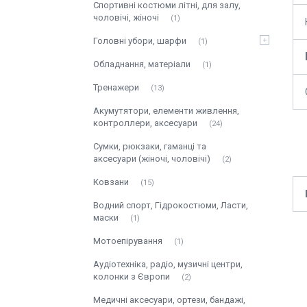
Спортивні костюми літні, для залу,
чоловічі, жіночі
1
Головні убори, шарфи
1
Обладнання, матеріали
1
Тренажери
13
Акумутятори, елементи живлення,
контроллери, аксесуари
24
Сумки, рюкзаки, гаманці та
аксесуари (жіночі, чоловічі)
2
Ковзани
15
Водний спорт, Гідрокостюми, Ласти,
маски
1
Мотоепірування
1
Аудіотехніка, радіо, музичні центри,
колонки з Європи
2
Медичні аксесуари, ортези, бандажі,