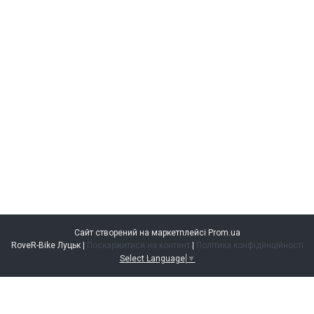
Сайт створений на маркетплейсі
Prom.ua
RoveR-Bike Луцьк |
Поскаржитися на контент
|
Політика конфіденційності
Select Language
▼