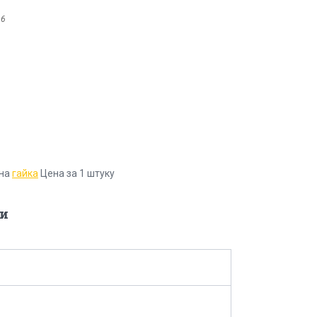
16
ьна
гайка
Цена за 1 штуку
и