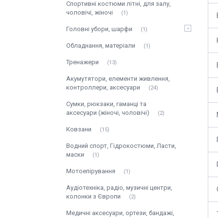
Спортивні костюми літні, для залу,
чоловічі, жіночі
1
Головні убори, шарфи
1
Обладнання, матеріали
1
Тренажери
13
Акумутятори, елементи живлення,
контроллери, аксесуари
24
Сумки, рюкзаки, гаманці та
аксесуари (жіночі, чоловічі)
2
Ковзани
15
Водний спорт, Гідрокостюми, Ласти,
маски
1
Мотоепірування
1
Аудіотехніка, радіо, музичні центри,
колонки з Європи
2
Медичні аксесуари, ортези, бандажі,