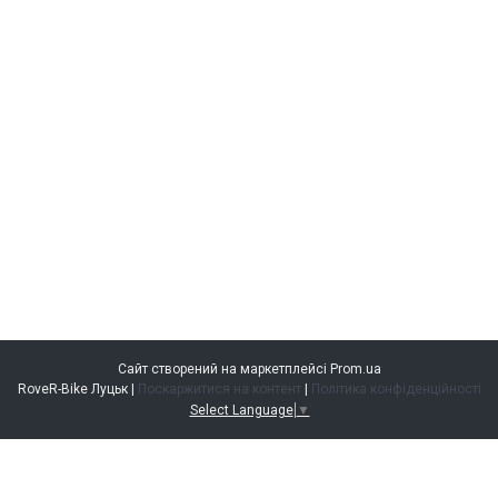
Сайт створений на маркетплейсі
Prom.ua
RoveR-Bike Луцьк |
Поскаржитися на контент
|
Політика конфіденційності
Select Language
▼