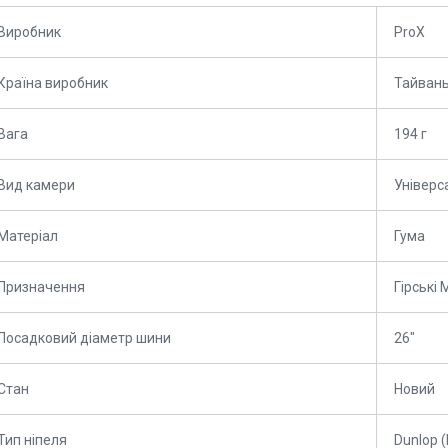
Виробник
ProX
Країна виробник
Тайван
Вага
194 г
Вид камери
Універс
Матеріал
Гума
Призначення
Гірські
Посадковий діаметр шини
26"
Стан
Новий
Тип ніпеля
Dunlop 