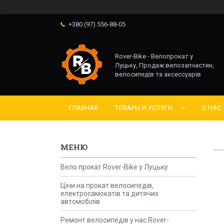
+380 (97) 556-88-05
Rover-Bike - Велопрокат у
Луцьку, Продаж велозапчастин,
велосипедів та аксессуарів
ГЛАВНАЯ
ТОВАРЫ И УСЛУГИ
О НАС
Вело прокат Rover-Bike у Луцьку
Ціни на прокат велосипедів,
електросамокатів та дитячих
автомобілів
Ремонт велосипедів у нас Rover-