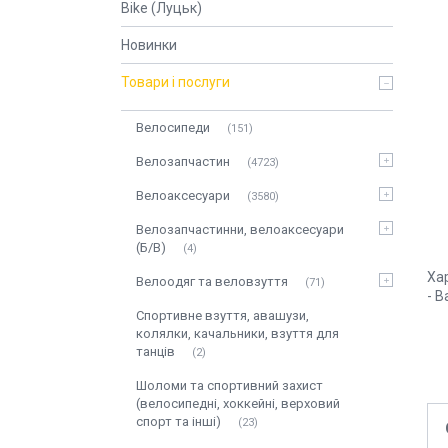
Bike (Луцьк)
Новинки
Товари і послуги
Велосипеди
151
Велозапчастин
4723
Велоаксесуари
3580
Велозапчастинни, велоаксесуари
(Б/В)
4
Хар
Велоодяг та веловзуття
71
- В
Спортивне взуття, авашузи,
колялки, качальники, взуття для
танців
2
Шоломи та спортивний захист
(велосипедні, хоккейні, верховий
спорт та інші)
23