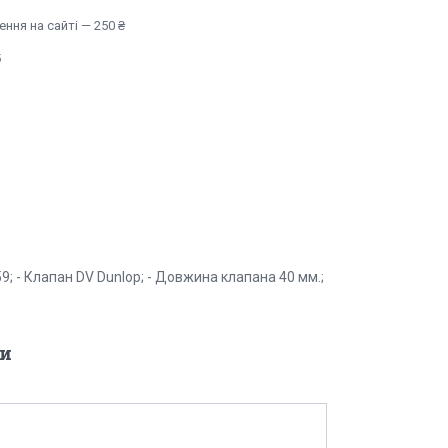
ння на сайті — 250 ₴
6
559; - Клапан DV Dunlop; - Довжина клапана 40 мм.;
и