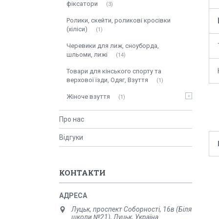
фіксатори
3
Ролики, скейти, роликові кросівки
(хіліси)
1
Черевики для лиж, сноуборда,
шльоми, лижі
14
Товари для кінського спорту та
верхової їзди, Одяг, Взуття
1
Жіноче взуття
1
Про нас
Відгуки
КОНТАКТИ
Луцьк, проспект Соборності, 16в (Біля
школи №21), Луцьк, Україна