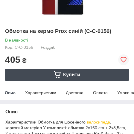
Обмотка на кермо Prox синій (C-C-0156)
В наявності
Код: C-C-0156
Роздріб
405
₴
Купити
Опис
Характеристики
Доставка
Оплата
Умови п
Опис
Характеристики Обмотка для шосейного
велосипеда
,
корковий матеріал У комплекті: обмотка 2x160 cm + 2x8,5cm,
2 x заглушки Тасьма самоклейна Паковання ProX Вага: 70 г.