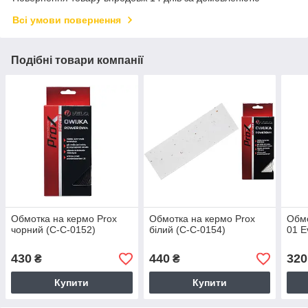
Всі умови повернення
Подібні товари компанії
Обмотка на кермо Prox
Обмотка на кермо Prox
Обмо
чорний (C-C-0152)
білий (C-C-0154)
01 E
430
440
320
₴
₴
Купити
Купити