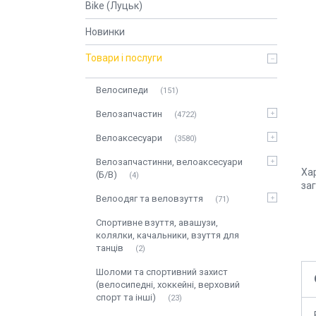
Bike (Луцьк)
Новинки
Товари і послуги
Велосипеди
151
Велозапчастин
4722
Велоаксесуари
3580
Велозапчастинни, велоаксесуари
Ха
(Б/В)
4
за
Велоодяг та веловзуття
71
Спортивне взуття, авашузи,
колялки, качальники, взуття для
танців
2
Шоломи та спортивний захист
(велосипедні, хоккейні, верховий
спорт та інші)
23