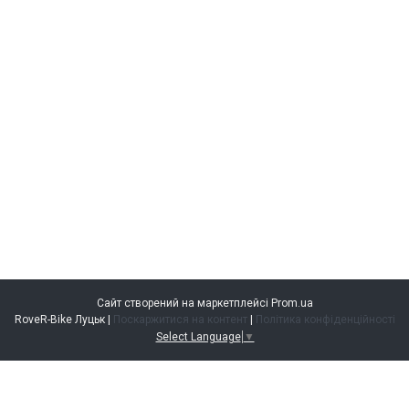
Сайт створений на маркетплейсі
Prom.ua
RoveR-Bike Луцьк |
Поскаржитися на контент
|
Політика конфіденційності
Select Language
▼