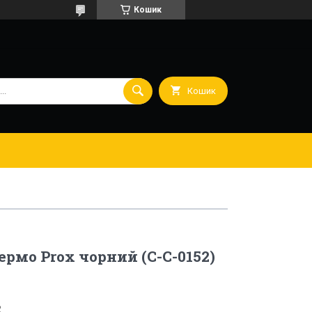
Кошик
Кошик
ермо Prox чорний (C-C-0152)
2