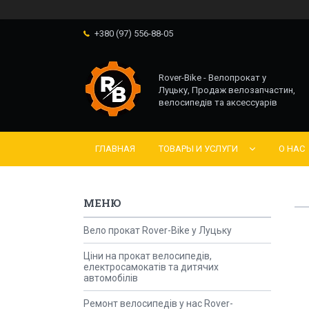
+380 (97) 556-88-05
Rover-Bike - Велопрокат у
Луцьку, Продаж велозапчастин,
велосипедів та аксессуарів
ГЛАВНАЯ
ТОВАРЫ И УСЛУГИ
О НАС
Вело прокат Rover-Bike у Луцьку
Ціни на прокат велосипедів,
електросамокатів та дитячих
автомобілів
Ремонт велосипедів у нас Rover-