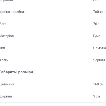
Країна виробник
Тайван
Вага
70 г
Матеріал
Гума
Тип
Обмотк
Колір
Чорний
Габаритні розміри
Довжина
160 см
Ширина
3 см