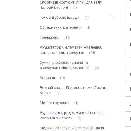
Спортивні костюми літні, для залу,
чоловічі, жіночі
1
Головні убори, шарфи
1
Обладнання, матеріали
1
Тренажери
13
Акумутятори, елементи живлення,
контроллери, аксесуари
24
Сумки, рюкзаки, гаманці та
аксесуари (жіночі, чоловічі)
2
Ковзани
15
Водний спорт, Гідрокостюми, Ласти,
маски
1
Мотоепірування
1
Аудіотехніка, радіо, музичні центри,
колонки з Європи
2
Медичні аксесуари, ортези, бандажі,