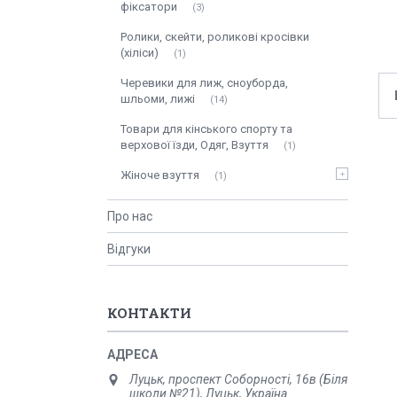
фіксатори
3
Ролики, скейти, роликові кросівки
(хіліси)
1
Черевики для лиж, сноуборда,
шльоми, лижі
14
Товари для кінського спорту та
верхової їзди, Одяг, Взуття
1
Жіноче взуття
1
Про нас
Відгуки
КОНТАКТИ
Луцьк, проспект Соборності, 16в (Біля
школи №21), Луцьк, Україна