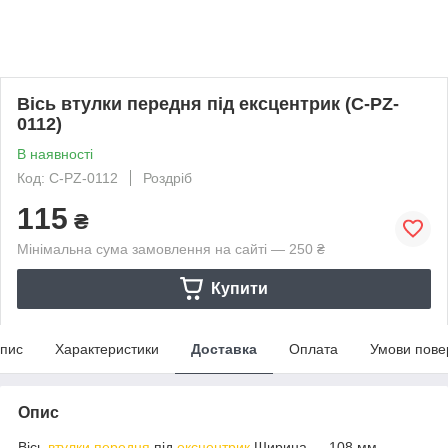
Вісь втулки передня під ексцентрик (C-PZ-
0112)
В наявності
Код: C-PZ-0112
Роздріб
115
₴
Мінімальна сума замовлення на сайті — 250 ₴
Купити
пис
Характеристики
Доставка
Оплата
Умови пове
Опис
Вісь
втулки передня
під
ексцентрик
Ширина — 108 мм