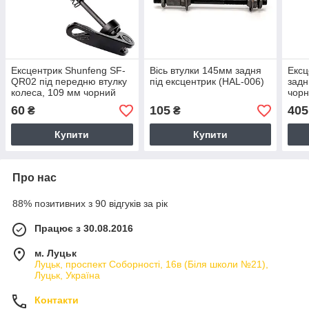
Ексцентрик Shunfeng SF-
Вісь втулки 145мм задня
Ексц
QR02 під передню втулку
під ексцентрик (HAL-006)
задн
колеса, 109 мм чорний
чорн
(QR02)
60
105
405
₴
₴
Купити
Купити
Про нас
88% позитивних з 90 відгуків за рік
Працює з 30.08.2016
м. Луцьк
Луцьк, проспект Соборності, 16в (Біля школи №21),
Луцьк, Україна
Контакти