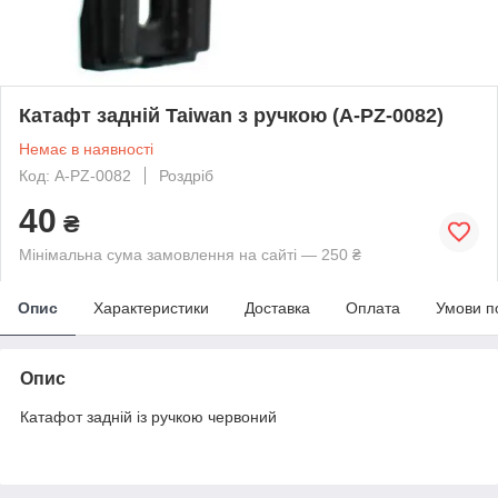
Катафт задній Taiwan з ручкою (A-PZ-0082)
Немає в наявності
Код: A-PZ-0082
Роздріб
40
₴
Мінімальна сума замовлення на сайті — 250 ₴
Опис
Характеристики
Доставка
Оплата
Умови п
Опис
Катафот задній із ручкою червоний