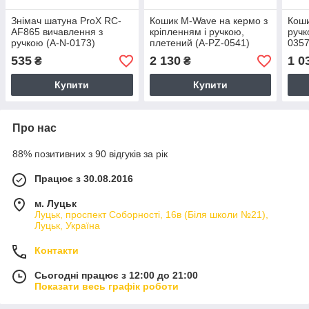
Знімач шатуна ProX RC-
Кошик M-Wave на кермо з
Коши
AF865 вичавлення з
кріпленням і ручкою,
ручк
ручкою (A-N-0173)
плетений (A-PZ-0541)
0357
535
2 130
1 0
₴
₴
Купити
Купити
Про нас
88% позитивних з 90 відгуків за рік
Працює з 30.08.2016
м. Луцьк
Луцьк, проспект Соборності, 16в (Біля школи №21),
Луцьк, Україна
Контакти
Сьогодні працює з 12:00 до 21:00
Показати весь графік роботи