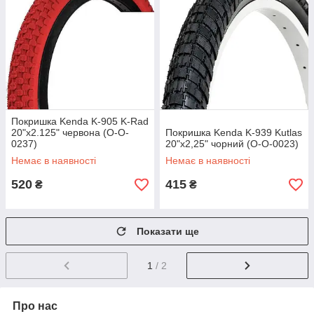
Покришка Kenda K-905 K-Rad
20"x2.125" червона (O-O-
Покришка Kenda K-939 Kutlas
0237)
20"x2,25" чорний (O-O-0023)
Немає в наявності
Немає в наявності
520
415
₴
₴
Показати ще
1
/ 2
Про нас