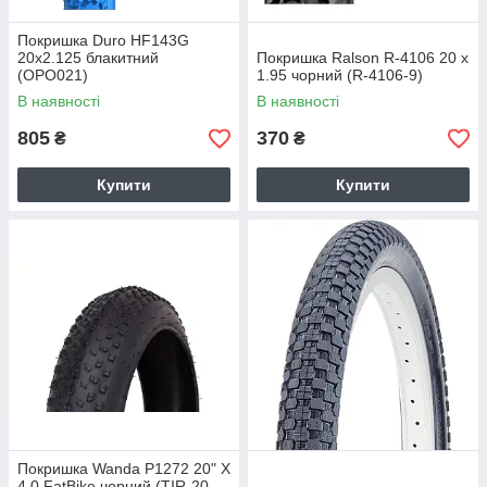
Покришка Duro HF143G
20x2.125 блакитний
Покришка Ralson R-4106 20 x
(OPO021)
1.95 чорний (R-4106-9)
В наявності
В наявності
805
370
₴
₴
Купити
Купити
Покришка Wanda P1272 20" X
4.0 FatBike чорний (TIR-20-