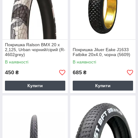
Покришка Ralson BMX 20 x
2,125, Urban чорний/сірий (R-
Покришка Jiluer Eake J1633
4602grey)
Fatbike 20х4.0, чорна (5609)
В наявності
В наявності
450
685
₴
₴
Купити
Купити