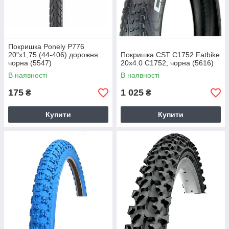
Покришка Ponely P776
20"х1,75 (44-406) дорожня
Покришка СST C1752 Fatbike
чорна (5547)
20х4.0 C1752, чорна (5616)
В наявності
В наявності
175
1 025
₴
₴
Купити
Купити